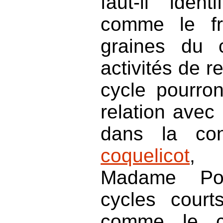
faut-il ident
comme le fr
graines du 
activités de r
cycle pourro
relation avec 
dans la con
coquelicot
, 
Madame Po
cycles court
comme le 