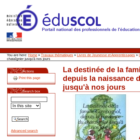
Skip
to
content
Site Web de l'ONL
Sections
Personal
tools
You are here:
Home
»
Travaux thématiques
»
Livres de Jeunesse et Apprentissages
»
chataîgnier jusqu'à nos jours
La destinée de la fa
Actions
depuis la naissance d
Print this page
jusqu'à nos jours
Document
Search box
Actions
Advanced search