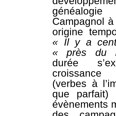
développement
généalogie
Campagnol à 
origine tempo
« Il y a cen
« près du 
durée s’e
croissance
(verbes à l’i
que parfait)
évènements m
des campag