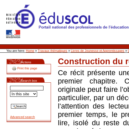
Skip
to
content
Site Web de l'ONL
Sections
Personal
tools
You are here:
Home
»
Travaux thématiques
»
Livres de Jeunesse et Apprentissages
»
Construction du r
Actions
Document
Actions
Print this page
Ce récit présente un
premier chapitre. C
Search box
originale peut faire l'
particulier, par un dé
l'attention des lect
premier temps, le pr
Advanced search
lire, isolé du reste d