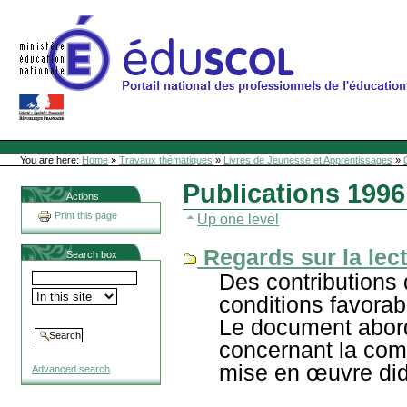
Skip
to
content
Site Web de l'ONL
Sections
Personal
tools
You are here:
Home
»
Travaux thématiques
»
Livres de Jeunesse et Apprentissages
»
Publications 1996
Actions
Print this page
Up one level
Regards sur la lec
Search box
Des contributions
conditions favorabl
Le document abord
concernant la comp
mise en œuvre did
Advanced search