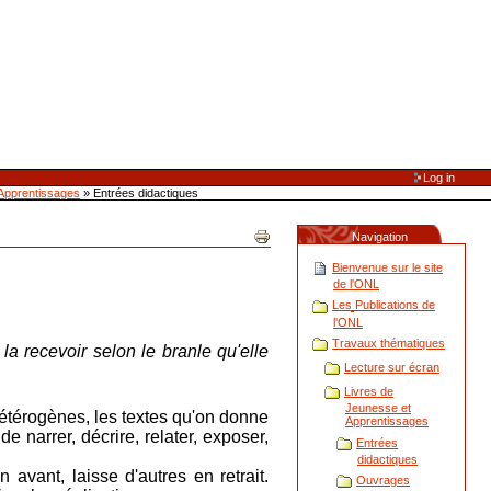
Log in
 Apprentissages
»
Entrées didactiques
Navigation
Bienvenue sur le site
de l'ONL
Les Publications de
l'ONL
Travaux thématiques
 la recevoir selon le branle qu'elle
Lecture sur écran
Livres de
Jeunesse et
étérogènes, les textes qu'on donne
Apprentissages
de narrer, décrire, relater, exposer,
Entrées
didactiques
vant, laisse d'autres en retrait.
Ouvrages