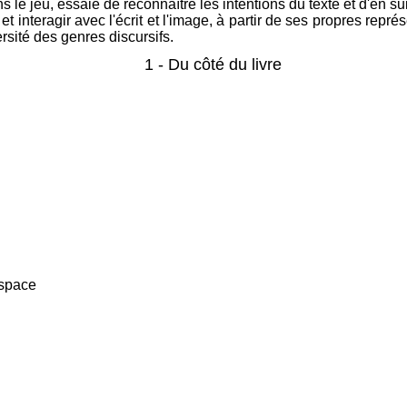
 le jeu, essaie de reconnaître les intentions du texte et d'en sui
r et interagir avec l'écrit et l'image, à partir de ses propres rep
rsité des genres discursifs.
1 - Du côté du livre
espace