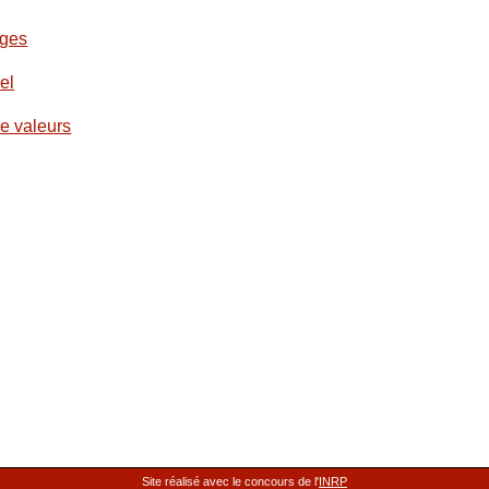
ages
el
e valeurs
Site réalisé avec le concours de l'
INRP