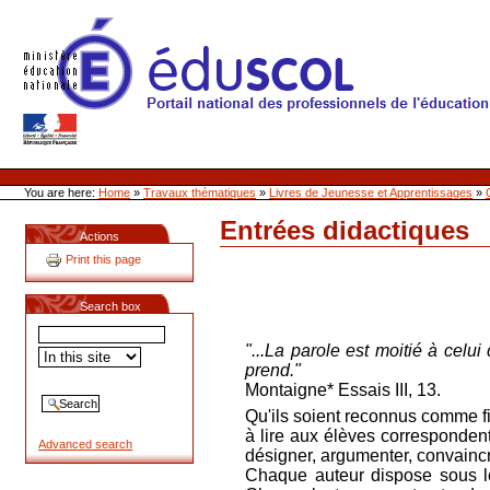
Skip
to
content
Site Web de l'ONL
Sections
Personal
tools
You are here:
Home
»
Travaux thématiques
»
Livres de Jeunesse et Apprentissages
»
Entrées didactiques
Document
Actions
Actions
Print this page
Search box
"...La parole est moitié à celui
prend."
Montaigne*
Essais III, 13.
Qu'ils soient reconnus comme f
à lire aux élèves correspondent à
Advanced search
désigner, argumenter, convaincr
Chaque auteur dispose sous les