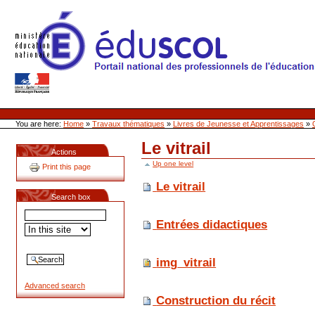
Skip
to
content
Site Web de l'ONL
Sections
Personal
tools
You are here:
Home
»
Travaux thématiques
»
Livres de Jeunesse et Apprentissages
»
Le vitrail
Actions
Up one level
Print this page
Le vitrail
Search box
Entrées didactiques
img_vitrail
Advanced search
Construction du récit