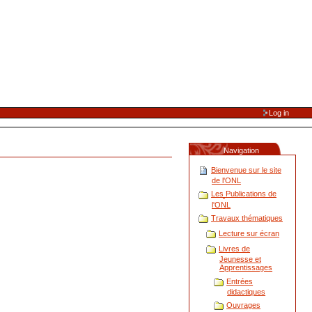
Log in
Navigation
Bienvenue sur le site
de l'ONL
Les Publications de
l'ONL
Travaux thématiques
Lecture sur écran
Livres de
Jeunesse et
Apprentissages
Entrées
didactiques
Ouvrages