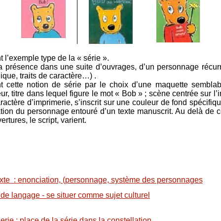
t l’exemple type de la « série ».
 la présence dans une suite d’ouvrages, d’un personnage récurr
que, traits de caractère…) .
ent cette notion de série par le choix d’une maquette sembla
eur, titre dans lequel figure le mot « Bob » ; scène centrée sur
aractère d’imprimerie, s’inscrit sur une couleur de fond spécifi
tion du personnage entouré d’un texte manuscrit. Au delà de c
tures, le script, varient.
xte : enonciation, (personnage, système des personnages
u de langage - se situer comme sujet culturel
ie : place de la série dans la constellation