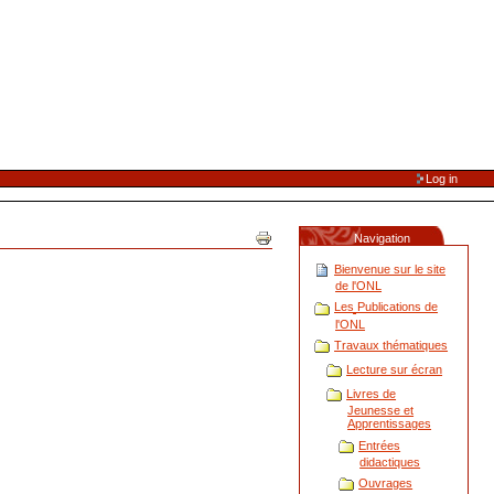
Log in
Navigation
Bienvenue sur le site
de l'ONL
Les Publications de
l'ONL
Travaux thématiques
Lecture sur écran
Livres de
Jeunesse et
Apprentissages
Entrées
didactiques
Ouvrages