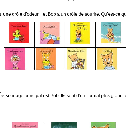
t une drôle d'odeur... et Bob a un drôle de sourire. Qu'est-ce q
)
 personnage principal est Bob. Ils sont d’un format plus grand, e