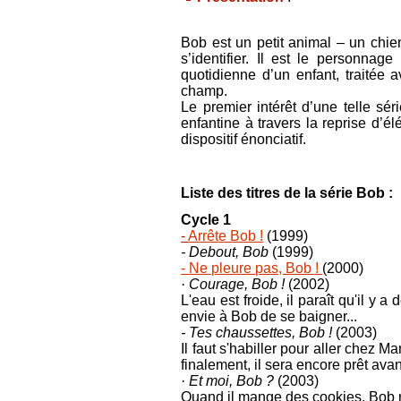
Bob est un petit animal – un chi
s’identifier. Il est le personn
quotidienne d’un enfant, traitée
champ.
Le premier intérêt d’une telle sé
enfantine à travers la reprise d’él
dispositif énonciatif.
Liste des titres de la série Bob
:
Cycle 1
-
Arrête Bob !
(1999)
- Debout, Bob
(1999)
- Ne pleure pas, Bob !
(2000)
· Courage, Bob !
(2002)
L'eau est froide, il paraît qu'il y
envie à Bob de se baigner...
- Tes chaussettes, Bob !
(2003)
Il faut s'habiller pour aller chez
finalement, il sera encore prêt ava
· Et moi, Bob ?
(2003)
Quand il mange des cookies, Bob n'a