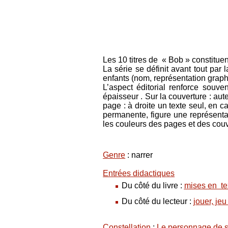
Les 10 titres de « Bob » constituen
La série se définit avant tout par
enfants (nom, représentation graphi
L’aspect éditorial renforce souv
épaisseur . Sur la couverture : aut
page : à droite un texte seul, en c
permanente, figure une représenta
les couleurs des pages et des couver
Genre
: narrer
Entrées didactiques
Du côté du livre :
mises en te
Du côté du lecteur :
jouer, je
Constellation
:
Le personnage de ser