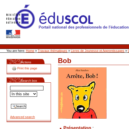
Skip
to
content
Site Web de l'ONL
Sections
Personal
tools
You are here:
Home
»
Travaux thématiques
»
Livres de Jeunesse et Apprentissages
»
Bob
Document
Actions
Actions
Print this page
Search box
Advanced search
Présentation
: