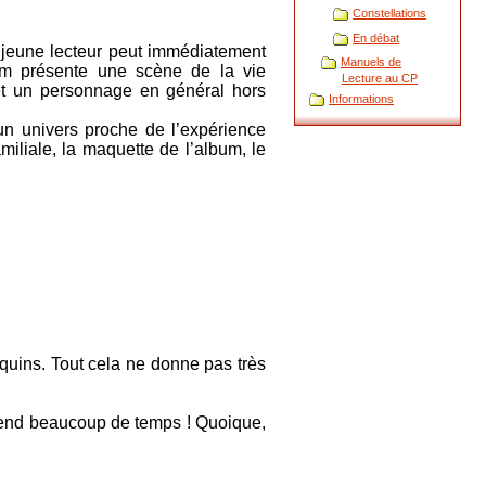
Constellations
En débat
 jeune lecteur peut immédiatement
Manuels de
bum présente une scène de la vie
Lecture au CP
 et un personnage en général hors
Informations
 un univers proche de l’expérience
amiliale, la maquette de l’album, le
equins. Tout cela ne donne pas très
prend beaucoup de temps ! Quoique,