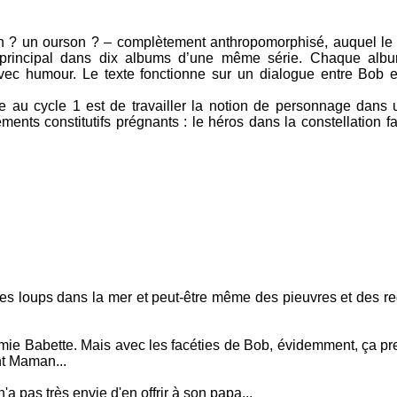
en ? un ourson ? – complètement anthropomorphisé, auquel le
age principal dans dix albums d’une même série. Chaque al
 avec humour. Le texte fonctionne sur un dialogue entre Bob
rie au cycle 1 est de travailler la notion de personnage dans
éments constitutifs prégnants : le héros dans la constellation f
 a des loups dans la mer et peut-être même des pieuvres et des r
 Mamie Babette. Mais avec les facéties de Bob, évidemment, ça 
nt Maman...
 pas très envie d'en offrir à son papa...