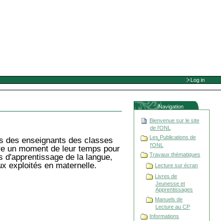
Log in
Navigation
Bienvenue sur le site
de l'ONL
Les Publications de
rès des enseignants des classes
l'ONL
dre un moment de leur temps pour
Travaux thématiques
ls d'apprentissage de la langue,
ux exploités en maternelle.
Lecture sur écran
Livres de
Jeunesse et
Apprentissages
Manuels de
Lecture au CP
Informations