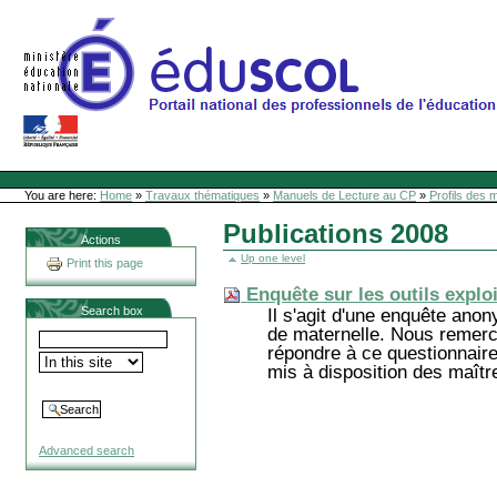
Skip
to
content
Site Web de l'ONL
Sections
Personal
tools
You are here:
Home
»
Travaux thématiques
»
Manuels de Lecture au CP
»
Profils des 
Publications 2008
Actions
Up one level
Print this page
Enquête sur les outils explo
Search box
Il s'agit d'une enquête ano
de maternelle. Nous remerc
répondre à ce questionnaire.
mis à disposition des maîtr
Advanced search