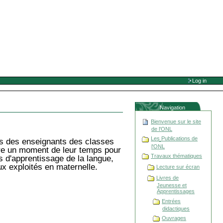
Log in
Navigation
Bienvenue sur le site
de l'ONL
Les Publications de
rès des enseignants des classes
l'ONL
dre un moment de leur temps pour
Travaux thématiques
ls d'apprentissage de la langue,
ux exploités en maternelle.
Lecture sur écran
Livres de
Jeunesse et
Apprentissages
Entrées
didactiques
Ouvrages