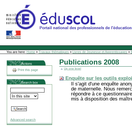
Skip
to
content
Site Web de l'ONL
Sections
Personal
tools
You are here:
Home
»
Travaux thématiques
»
Livres de Jeunesse et Apprentissages
»
Publications 2008
Actions
Up one level
Print this page
Enquête sur les outils explo
Search box
Il s'agit d'une enquête ano
de maternelle. Nous remerc
répondre à ce questionnaire.
mis à disposition des maîtr
Advanced search