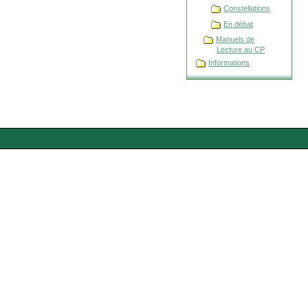
Constellations
En débat
Manuels de
Lecture au CP
Informations