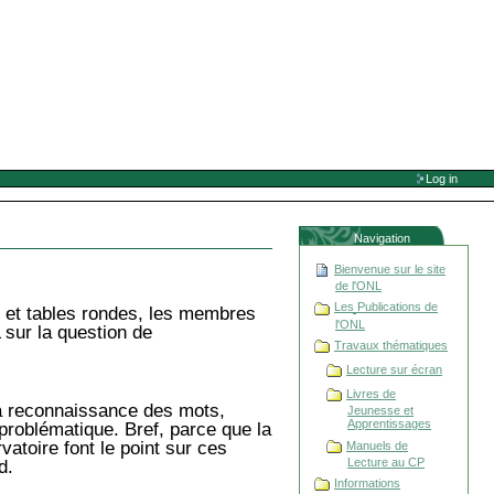
Log in
Navigation
Bienvenue sur le site
de l'ONL
Les Publications de
s et tables rondes, les membres
l'ONL
 sur la question de
Travaux thématiques
Lecture sur écran
Livres de
la reconnaissance des mots,
Jeunesse et
Apprentissages
problématique. Bref, parce que la
atoire font le point sur ces
Manuels de
Lecture au CP
d.
Informations