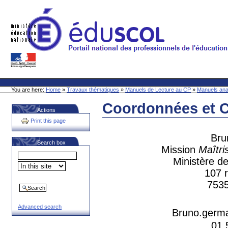
Skip
to
content
Site Web de l'ONL
Sections
Personal
tools
You are here:
Home
»
Travaux thématiques
»
Manuels de Lecture au CP
»
Manuels ana
Coordonnées et 
Actions
Document
Actions
Print this page
Br
Search box
Mission
Maîtri
Ministère de
107 
7535
Advanced search
Bruno.germa
01 