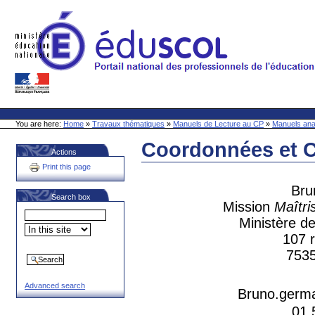
Skip
to
content
Site Web de l'ONL
Sections
Personal
tools
You are here:
Home
»
Travaux thématiques
»
Manuels de Lecture au CP
»
Manuels ana
Coordonnées et 
Actions
Document
Actions
Print this page
Br
Search box
Mission
Maîtri
Ministère de
107 
7535
Advanced search
Bruno.germa
01 