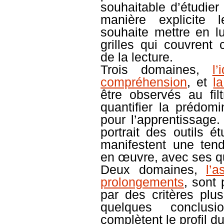
souhaitable d’étudie
manière explicite
souhaite mettre en l
grilles qui couvrent
de la lecture.
Trois domaines,
l
compréhension
, et
l
être observés au fil
quantifier la prédomi
pour l’apprentissage.
portrait des outils é
manifestent une ten
en œuvre, avec ses qu
Deux domaines,
l’a
prolongements
, sont 
par des critères plus
quelques conclusi
complètent le profil d