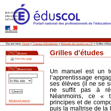
Skip
to
content
Site Web de l'ONL
Sections
Personal
tools
You are here:
Home
»
Travaux thématiques
»
Manuels de Lecture au CP
»
Grilles d'ét
Grilles d'études
Actions
Document
Actions
Print this page
Un manuel est un to
Search box
l’apprentissage enga
ses élèves (il ne se s
ne suffit pas à réal
Néanmoins, ce « to
principes et de compo
Advanced search
puis la maîtrise de la 