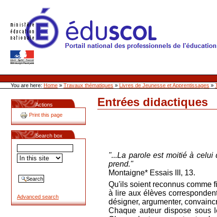
Skip
to
content
Site Web de l'ONL
Sections
Personal
tools
You are here:
Home
»
Travaux thématiques
»
Livres de Jeunesse et Apprentissages
»
Entrées didactiques
Document
Actions
Actions
Print this page
Search box
"...La parole est moitié à celui
prend."
Montaigne*
Essais III, 13.
Qu'ils soient reconnus comme f
à lire aux élèves correspondent à
Advanced search
désigner, argumenter, convaincr
Chaque auteur dispose sous les