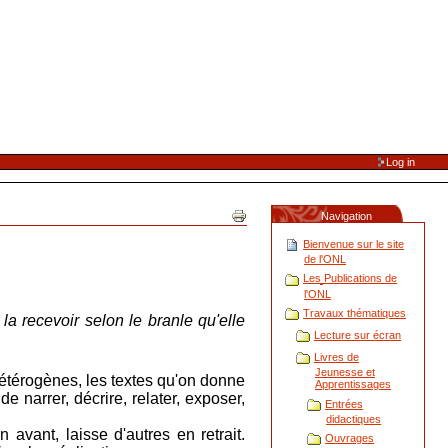
Log in
Navigation
Bienvenue sur le site
de l'ONL
Les Publications de
l'ONL
Travaux thématiques
 la recevoir selon le branle qu'elle
Lecture sur écran
Livres de
Jeunesse et
étérogènes, les textes qu'on donne
Apprentissages
de narrer, décrire, relater, exposer,
Entrées
didactiques
vant, laisse d'autres en retrait.
Ouvrages