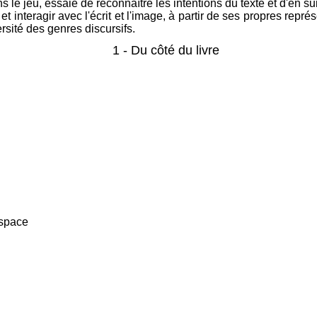
 le jeu, essaie de reconnaître les intentions du texte et d'en sui
r et interagir avec l'écrit et l'image, à partir de ses propres rep
rsité des genres discursifs.
1 - Du côté du livre
espace