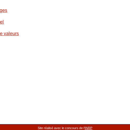
ages
el
e valeurs
Site réalisé avec le concours de l'
INRP