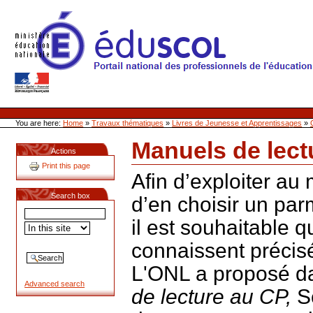
Skip
to
content
Site Web de l'ONL
Sections
Personal
tools
You are here:
Home
»
Travaux thématiques
»
Livres de Jeunesse et Apprentissages
»
Manuels de lect
Actions
Document
Print this page
Actions
Afin d’exploiter au
Search box
d’en choisir un par
il est souhaitable 
connaissent précis
L'ONL a proposé d
Advanced search
de lecture au CP,
Sc