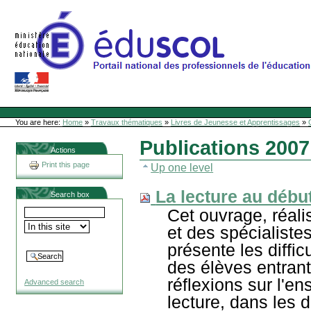
Skip
to
content
Site Web de l'ONL
Sections
Personal
tools
You are here:
Home
»
Travaux thématiques
»
Livres de Jeunesse et Apprentissages
»
Publications 2007
Actions
Print this page
Up one level
La lecture au débu
Search box
Cet ouvrage, réal
et des spécialiste
présente les diffic
des élèves entrant
réflexions sur l'e
Advanced search
lecture, dans les di