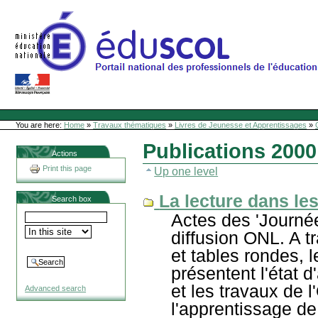
Skip
to
content
Site Web de l'ONL
Sections
Personal
tools
You are here:
Home
»
Travaux thématiques
»
Livres de Jeunesse et Apprentissages
»
Publications 2000
Actions
Print this page
Up one level
La lecture dans les
Search box
Actes des 'Journée
diffusion ONL. A 
et tables rondes, 
présentent l'état 
et les travaux de 
Advanced search
l'apprentissage de 