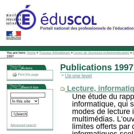
Skip
to
content
Site Web de l'ONL
Sections
Personal
tools
You are here:
Home
»
Travaux thématiques
»
Livres de Jeunesse et Apprentissages
»
1997
Publications 1997
Actions
Print this page
Up one level
Lecture, informat
Search box
Une étude du rappo
informatique, qui 
modes de lecture i
multimédias. L'ouvr
limites offerts par
Advanced search
informatiques scola