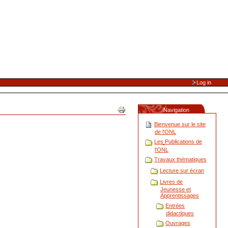
Log in
Navigation
Bienvenue sur le site
de l'ONL
Les Publications de
l'ONL
Travaux thématiques
Lecture sur écran
Livres de
Jeunesse et
Apprentissages
Entrées
didactiques
Ouvrages