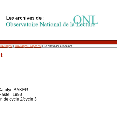
Ouvrages
»
Ouvrages Proposés
»
Le chevalier étincelant
t
 Carolyn BAKER
 Pastel, 1998
fin de cycle 2/cycle 3