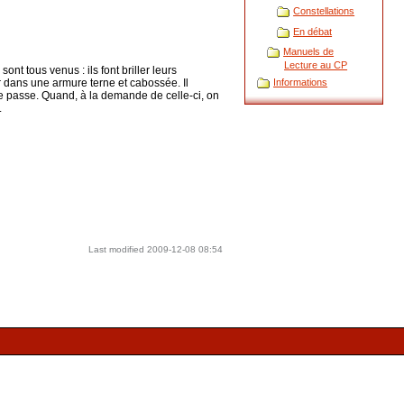
Constellations
En débat
Manuels de
Lecture au CP
nt tous venus : ils font briller leurs
r dans une armure terne et cabossée. Il
Informations
le passe. Quand, à la demande de celle-ci, on
.
Last modified
2009-12-08 08:54