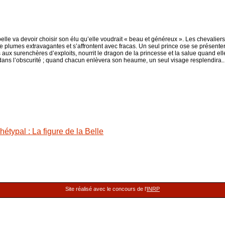
le va devoir choisir son élu qu’elle voudrait « beau et généreux ». Les chevaliers so
 de plumes extravagantes et s’affrontent avec fracas. Un seul prince ose se présente
 aux surenchères d’exploits, nourrit le dragon de la princesse et la salue quand el
a dans l’obscurité ; quand chacun enlèvera son heaume, un seul visage resplendira..
étypal : La figure de la Belle
Site réalisé avec le concours de l'
INRP