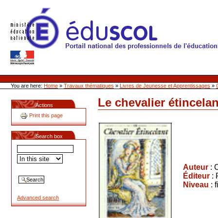
Skip
to
content
Site Web de l'ONL
Sections
Personal
tools
You are here:
Home
»
Travaux thématiques
»
Livres de Jeunesse et Apprentissages
»
Le chevalier étincelan
Document
Actions
Actions
Print this page
Search box
Auteur
:
Éditeur
:
Niveau
: 
Advanced search