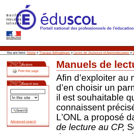
Skip
to
content
Site Web de l'ONL
Sections
Personal
tools
You are here:
Home
»
Travaux thématiques
»
Livres de Jeunesse et Apprentissages
»
Manuels de lect
Actions
Document
Print this page
Actions
Afin d’exploiter au
Search box
d’en choisir un par
il est souhaitable 
connaissent précis
L'ONL a proposé d
Advanced search
de lecture au CP,
Sc