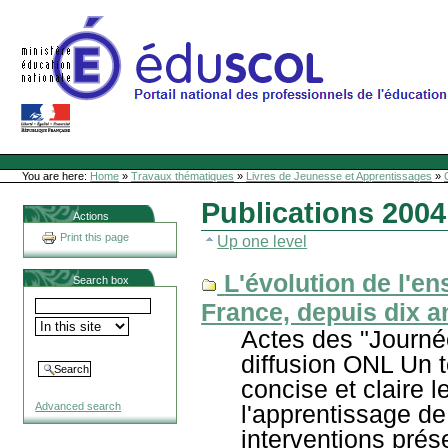
Skip
to
content
Site Web de l'ONL
Sections
Personal
tools
You are here:
Home
»
Travaux thématiques
»
Livres de Jeunesse et Apprentissages
»
Publications 2004
Actions
Print this page
Up one level
L'évolution de l'e
Search box
France, depuis dix a
Actes des "Journée
diffusion ONL Un 
concise et claire l
l'apprentissage de
Advanced search
interventions prés