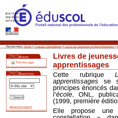
Skip
to
content
Site Web de l'ONL
Sections
Personal
tools
You are here:
Home
»
Travaux thématiques
»
Livres de Jeunesse et Apprentissages
»
Livres de jeuness
Actions
apprentissages
Print this page
Document
Actions
Cette rubrique
Search box
apprentissages
se 
principes énoncés da
l’école
, ONL, public
(1999, première éditio
Advanced search
Elle
propose une
constellation » da