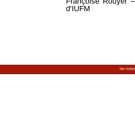
Françoise Rouyer
– 
d'IUFM
Site réalis