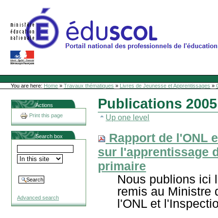
Skip
to
content
Site Web de l'ONL
Sections
Personal
tools
You are here:
Home
»
Travaux thématiques
»
Livres de Jeunesse et Apprentissages
»
Publications 2005
Actions
Print this page
Up one level
Rapport de l'ONL e
Search box
sur l'apprentissage d
primaire
Nous publions ici 
remis au Ministre 
Advanced search
l'ONL et l'Inspect