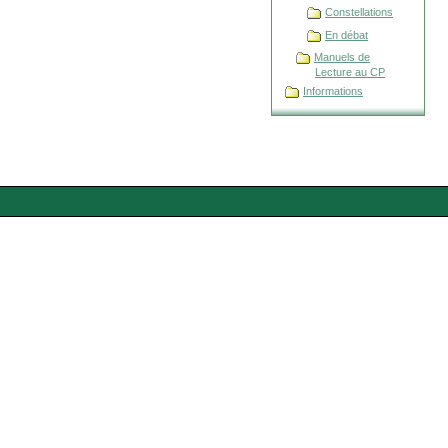
Constellations
En débat
Manuels de
Lecture au CP
Informations