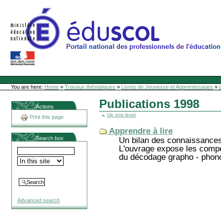
Skip
to
content
Site Web de l'ONL
Sections
Personal
tools
You are here:
Home
»
Travaux thématiques
»
Livres de Jeunesse et Apprentissages
»
Publications 1998
Actions
Up one level
Print this page
Apprendre à lire
Search box
Un bilan des connaissances s
L'ouvrage expose les compét
du décodage grapho - phono
Advanced search