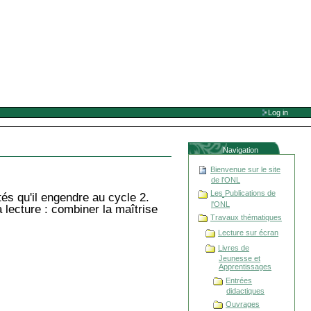
Log in
Navigation
Bienvenue sur le site
de l'ONL
Les Publications de
tés qu'il engendre au cycle 2.
l'ONL
lecture : combiner la maîtrise
Travaux thématiques
Lecture sur écran
Livres de
Jeunesse et
Apprentissages
Entrées
didactiques
Ouvrages