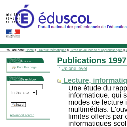
Skip
to
content
Site Web de l'ONL
Sections
Personal
tools
You are here:
Home
»
Travaux thématiques
»
Livres de Jeunesse et Apprentissages
»
Publications 1997
Actions
Print this page
Up one level
Lecture, informat
Search box
Une étude du rappo
informatique, qui 
modes de lecture i
multimédias. L'ouvr
limites offerts par
Advanced search
informatiques scola