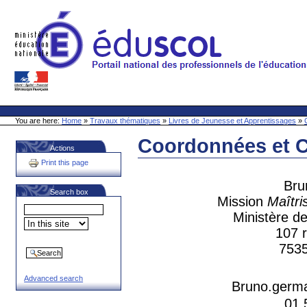
Skip
to
content
Site Web de l'ONL
Sections
Personal
tools
You are here:
Home
»
Travaux thématiques
»
Livres de Jeunesse et Apprentissages
»
Coordonnées et 
Actions
Document
Actions
Print this page
Br
Search box
Mission
Maîtri
Ministère de
107 
7535
Advanced search
Bruno.germa
01 