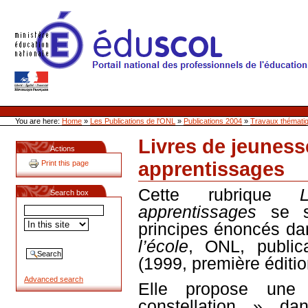
Skip
to
content
Site Web de l'ONL
Sections
Personal
tools
You are here:
Home
»
Les Publications de l'ONL
»
Publications 2004
»
Travaux thémati
Livres de jeuness
Actions
apprentissages
Print this page
Document
Actions
Cette rubrique
Search box
apprentissages
se 
principes énoncés da
l’école
, ONL, public
(1999, première éditio
Advanced search
Elle
propose une
constellation » da