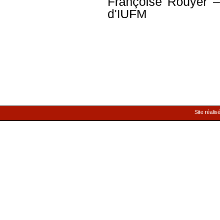
Françoise Rouyer
– 
d'IUFM
Site réalis