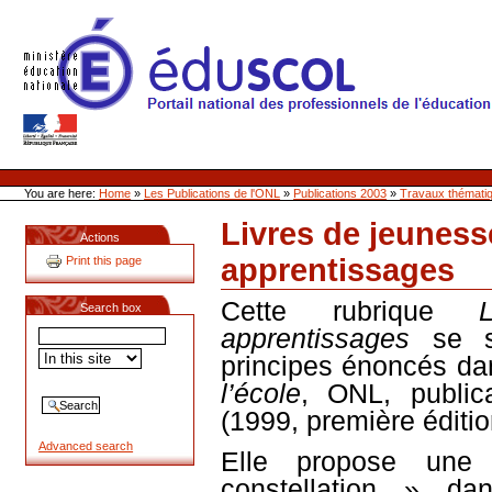
Skip
to
content
Site Web de l'ONL
Sections
Personal
tools
You are here:
Home
»
Les Publications de l'ONL
»
Publications 2003
»
Travaux thémati
Livres de jeuness
Actions
apprentissages
Print this page
Document
Actions
Cette rubrique
Search box
apprentissages
se 
principes énoncés da
l’école
, ONL, public
(1999, première éditio
Advanced search
Elle
propose une
constellation » da