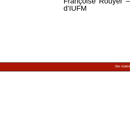
Françoise Rouyer
– 
d'IUFM
Site réalis