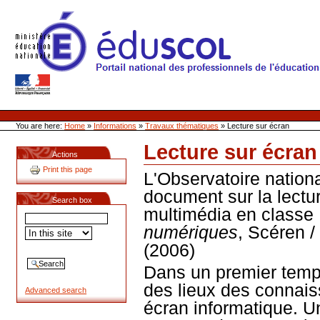
Skip
to
content
Site Web de l'ONL
Sections
Personal
tools
You are here:
Home
»
Informations
»
Travaux thématiques
»
Lecture sur écran
Lecture sur écran
Actions
Document
Actions
Print this page
L'Observatoire nationa
document sur la lectur
Search box
multimédia en classe
numériques
, Scéren /
(2006)
Dans un premier temps
des lieux des connais
Advanced search
écran informatique. Un