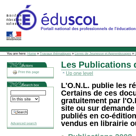
Skip
to
content
Site Web de l'ONL
Sections
Personal
tools
You are here:
Home
»
Travaux thématiques
»
Livres de Jeunesse et Apprentissages
»
Les Publications 
Actions
Print this page
Up one level
L'O.N.L. publie les r
Search box
Certains de ces doc
gratuitement par l'O.
site ou sur demande 
publiés en co-éditio
vendus en librairie 
Advanced search