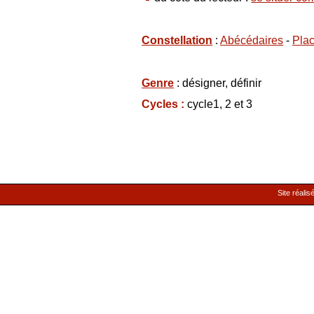
Constellation
:
Abécédaires
-
Plac
Genre
: désigner, définir
Cycles :
cycle1, 2 et 3
Site réalis