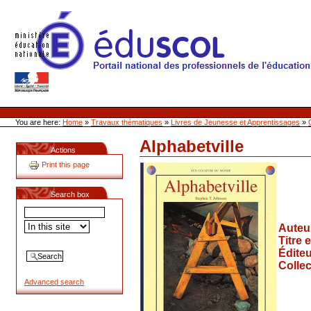
Skip
to
content
Site Web de l'ONL
Sections
Personal
tools
You are here:
Home
»
Travaux thématiques
»
Livres de Jeunesse et Apprentissages
»
Alphabetville
Document
Actions
Actions
Print this page
Search box
Auteu
Titre 
Éditeu
Collec
Advanced search