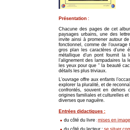
Présentation
:
Chacune des pages de cet album
paysages urbains, une des lettr
invite ainsi à promener autour de
fonctionnel, comme de l'ouvrage t
gros plan les caractères d'une écr
métallique d'un pont fournit la 
l'alignement des lampadaires la let
les yeux pour que " la beauté cac
détails les plus triviaux.
L'ouvrage offre aux enfants l'occa
explorer la pluralité, et de reconna
confrontés, souvent en dehors d
origines familiales et culturelles e
diverses que naguère.
Entrées didactiques
:
du côté du livre
mises en imag
:
du côté du lecteur
:
se situer co