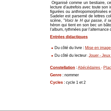
Organisé comme un bestiaire, cet
lecture d'autrefois avec toute son 
figurées ou anthropomorphisées e
Sadeler est parsemé de lettres co
scène,
"Voici le H qui passe, il s
héron qui tient en son bec un bât
l'album, rythmées par l'alternance 
Entrées didactiques
Du côté du livre
:
Mise en image
Du côté du lecteur
Jouer - Jeux
:
Constellation
:
Abécédaires
-
Plac
Genre
: nommer
Cycles
: cycle 1 et 2