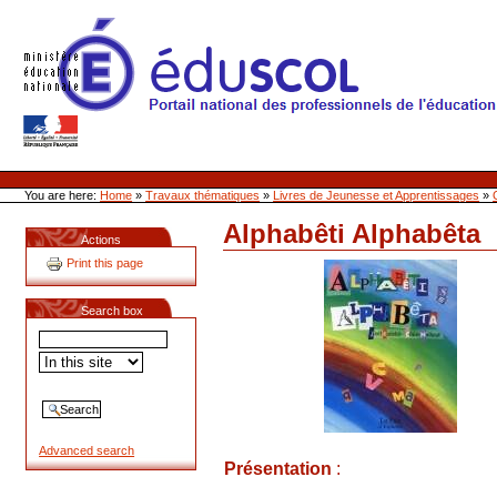
Skip
to
content
Site Web de l'ONL
Sections
Personal
tools
You are here:
Home
»
Travaux thématiques
»
Livres de Jeunesse et Apprentissages
»
Alphabêti Alphabêta
Document
Actions
Actions
Print this page
Search box
Advanced search
Présentation
: