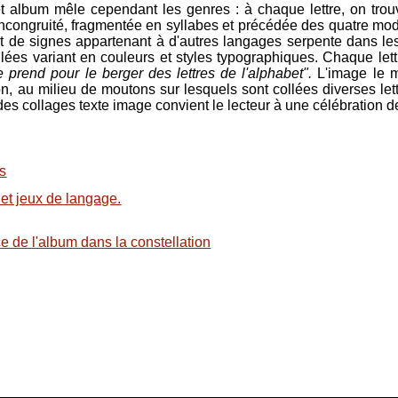
 album mêle cependant les genres : à chaque lettre, on tro
incongruité, fragmentée en syllabes et précédée des quatre modèl
t de signes appartenant à d'autres langages serpente dans les
llées variant en couleurs et styles typographiques. Chaque let
e prend pour le berger des lettres de l'alphabet".
L'image le m
on, au milieu de moutons sur lesquels sont collées diverses l
des collages texte image convient le lecteur à une célébration de
s
 et jeux de langage.
e de l'album dans la constellation