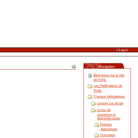
Log in
Navigation
Bienvenue sur le site
de l'ONL
Les Publications de
l'ONL
Travaux thématiques
Lecture sur écran
Livres de
Jeunesse et
Apprentissages
Entrées
didactiques
Ouvrages