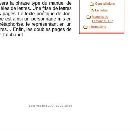
uvera la phrase type du manuel de
Constellations
es de lettres. Une frise de lettres
En débat
 pages. Le texte poétique de Joël
Manuels de
tre est ainsi un personnage mis en
Lecture au CP
étaphorise, le représentant en un
Informations
ettres…
Enfin, les doubles pages de
 l'alphabet.
Last modified
2007-11-23 15:56