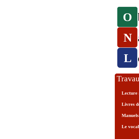
O
N
L
Travau
Lecture 
Livres d
Manuels 
Le vocab